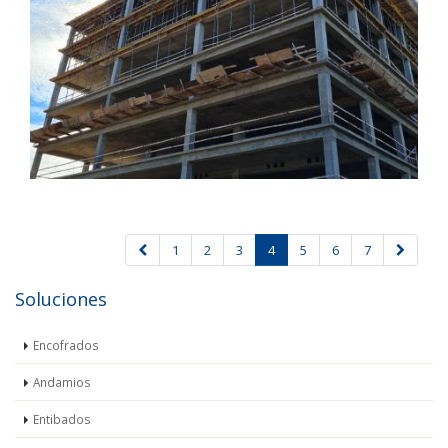
1
2
3
4
5
6
7
Soluciones
Encofrados
Andamios
Entibados