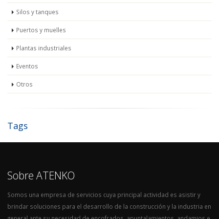
Silos y tanques
Puertos y muelles
Plantas industriales
Eventos
Otros
Tags
Sobre ATENKO
Somos una empresa de servicios cuya principal actividad es asistir y
brindar soluciones para el desarrollo de la construcción y la industria en
general ante su necesidad de encofrados, apuntalamientos, andamios e